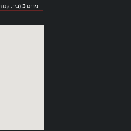
נירים 3 (בית קנדה) ת”א