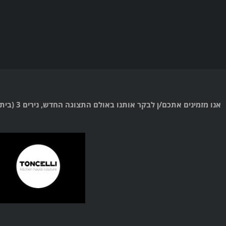
אנו מזמינים אתכם/ן לבקר אותנו באולם התצוגה החדש, נירים 3 (בית קנדה) תל אביב, המשתרע על פני שטח של כ- 800 מ”ר בו תוכלו להתרשם ממגוון הדגמים, החומרים והרעיונות העיצוביים של כל המותגים.