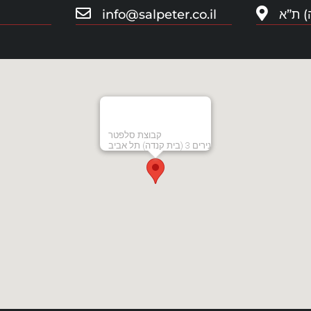
info@salpeter.co.il
קבוצת סלפטר
נירים 3 (בית קנדה) תל אביב